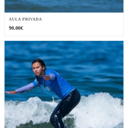
AULA PRIVADA
3.00
90.00
€