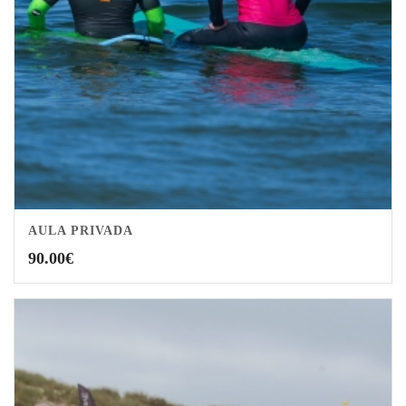
AULA PRIVADA
3.00
90.00
€