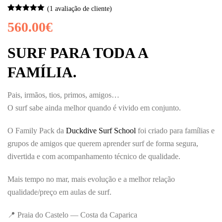
(
1
avaliação de cliente)
Classificado
1
560.00
€
com
5.00
em
5 com base
em
classificação
SURF PARA TODA A
de cliente
FAMÍLIA.
Pais, irmãos, tios, primos, amigos…
O surf sabe ainda melhor quando é vivido em conjunto.
O Family Pack da
Duckdive Surf School
foi criado para famílias e
grupos de amigos que querem aprender surf de forma segura,
divertida e com acompanhamento técnico de qualidade.
Mais tempo no mar, mais evolução e a melhor relação
qualidade/preço em aulas de surf.
📍 Praia do Castelo — Costa da Caparica