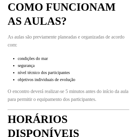
COMO FUNCIONAM
AS AULAS?
As aulas são previamente planeadas e organizadas de acordo
com:
condições do mar
segurança
nível técnico dos participantes
objetivos individuais de evolução
O encontro deverá realizar-se 5 minutos antes do início da aula
para permitir o equipamento dos participantes.
HORÁRIOS
DISPONÍVEIS